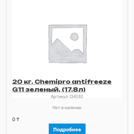
20 кг. Chemipro antifreeze
G11 зеленый, (17.8л)
Артикул:
CH030
Нет в наличии
0
₸
Подробнее