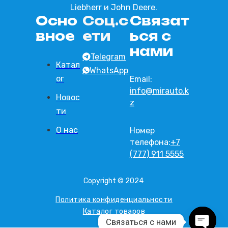
Liebherr и John Deere.
Осно
Соц.с
Связат
вное
ети
ься с
нами
Telegram
Катал
WhatsApp
ог
Email:
info@mirauto.k
Новос
z
ти
О нас
Номер
телефона:
+7
(777) 911 5555
Copyright © 2024
Политика конфиденциальности
Каталог товаров
Связаться с нами