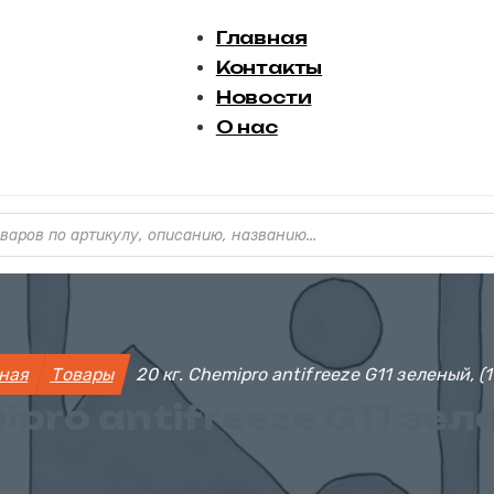
Главная
Контакты
Новости
О нас
варов
вная
Товары
20 кг. Chemipro antifreeze G11 зеленый, (1
ipro antifreeze G11 зеле