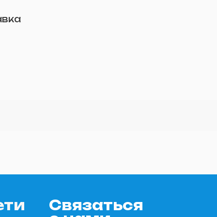
авка
ети
Связаться