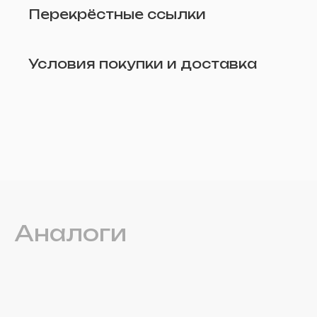
Перекрёстные ссылки
Условия покупки и доставка
Удалить
Аналоги
Прикрепите фото (по желанию)
Отправить