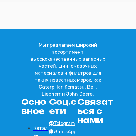
Отправить
Мы предлагаем широкий
ассортимент
высококачественных запасных
частей, шин, смазочных
материалов и фильтров для
таких известных марок, как
Caterpillar, Komatsu, Bell,
Liebherr и John Deere.
Осно
Соц.с
Связат
вное
ети
ься с
нами
Telegram
Катал
WhatsApp