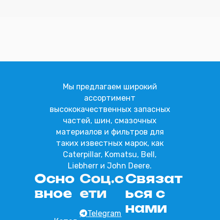
Отправить
Мы предлагаем широкий
ассортимент
высококачественных запасных
частей, шин, смазочных
материалов и фильтров для
таких известных марок, как
Caterpillar, Komatsu, Bell,
Liebherr и John Deere.
Осно
Соц.с
Связат
вное
ети
ься с
нами
Telegram