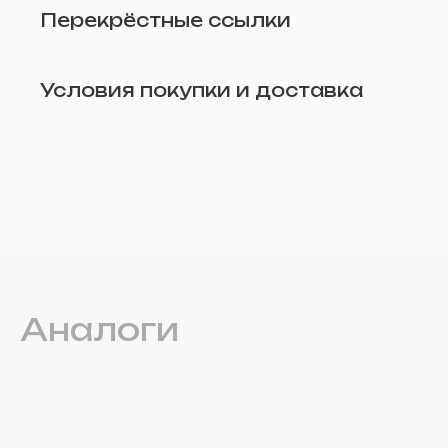
Перекрёстные ссылки
Условия покупки и доставка
Удалить
Аналоги
Прикрепите фото (по желанию)
Отправить