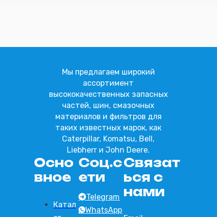
Отправить
Мы предлагаем широкий
ассортимент
высококачественных запасных
частей, шин, смазочных
материалов и фильтров для
таких известных марок, как
Caterpillar, Komatsu, Bell,
Liebherr и John Deere.
Осно
Соц.с
Связат
вное
ети
ься с
нами
Telegram
Катал
WhatsApp