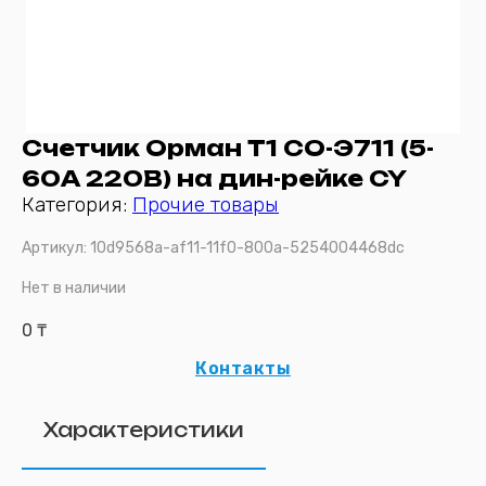
Счетчик Орман Т1 СО-Э711 (5-
60А 220В) на дин-рейке CY
Категория:
Прочие товары
Артикул:
10d9568a-af11-11f0-800a-5254004468dc
Нет в наличии
0
₸
Контакты
Характеристики