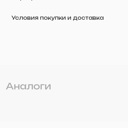
Условия покупки и доставка
Аналоги
Удалить
Прикрепите фото (по желанию)
Отправить