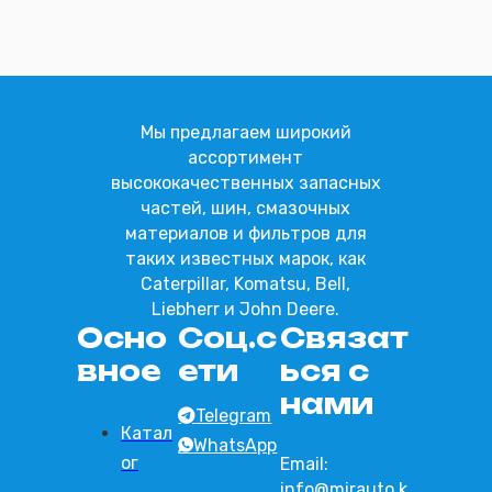
Отправить
Мы предлагаем широкий
ассортимент
высококачественных запасных
частей, шин, смазочных
материалов и фильтров для
таких известных марок, как
Caterpillar, Komatsu, Bell,
Liebherr и John Deere.
Осно
Соц.с
Связат
вное
ети
ься с
нами
Telegram
Катал
WhatsApp
ог
Email:
info@mirauto.k