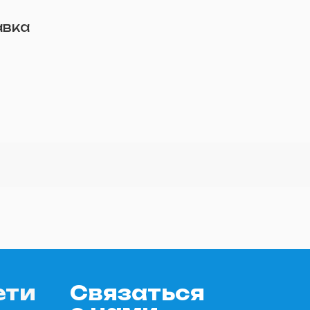
авка
ети
Связаться