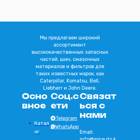
Отправить
Мы предлагаем широкий
ассортимент
высококачественных запасных
частей, шин, смазочных
материалов и фильтров для
таких известных марок, как
Caterpillar, Komatsu, Bell,
Liebherr и John Deere.
Осно
Соц.с
Связат
вное
ети
ься с
нами
Telegram
Катал
WhatsApp
ог
Email:
info@mirauto.k