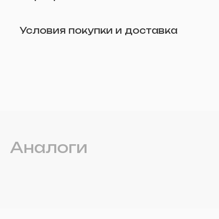
Условия покупки и доставка
Аналоги
Удалить
Прикрепите фото (по желанию)
Отправить