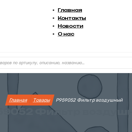
Главная
Контакты
Новости
О нас
варов
Главная
Товары
P959052 Фильтр воздушный
59052 Фильтр воздуш