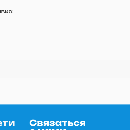
авка
ети
Связаться