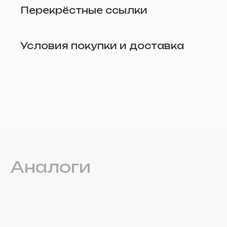
Перекрёстные ссылки
Условия покупки и доставка
Удалить
Аналоги
Прикрепите фото (по желанию)
Отправить