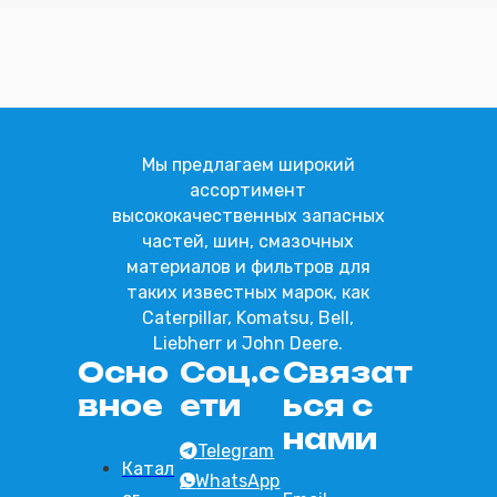
Отправить
Мы предлагаем широкий
ассортимент
высококачественных запасных
частей, шин, смазочных
материалов и фильтров для
таких известных марок, как
Caterpillar, Komatsu, Bell,
Liebherr и John Deere.
Осно
Соц.с
Связат
вное
ети
ься с
нами
Telegram
Катал
WhatsApp