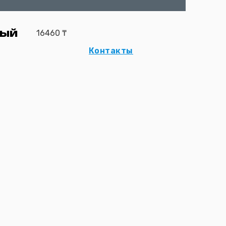
ный
16460
₸
Контакты