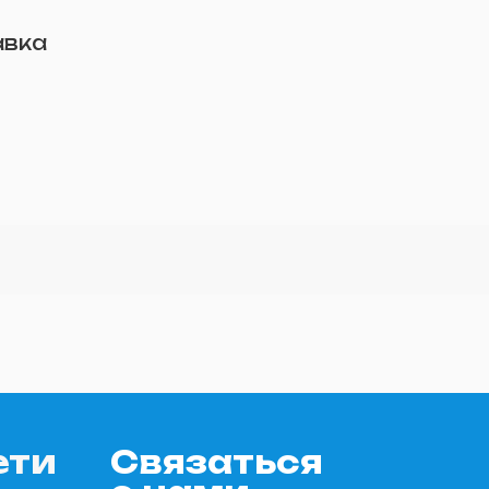
авка
ети
Связаться