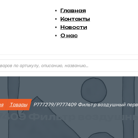
Главная
Контакты
Новости
О нас
варов
ая
Товары
P777279/P777409 Фильтр воздушный пер
7409 Фильтр воздушн