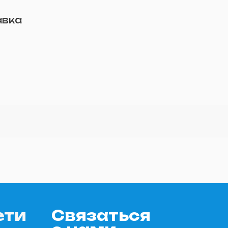
авка
ети
Связаться