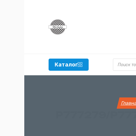
Поиск то
Каталог
Главн
P777279/P77