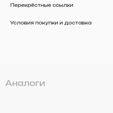
Перекрёстные ссылки
Условия покупки и доставка
Удалить
Аналоги
Прикрепите фото (по желанию)
Отправить