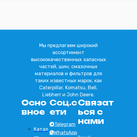
Отправить
Мы предлагаем широкий
ассортимент
высококачественных запасных
частей, шин, смазочных
материалов и фильтров для
таких известных марок, как
Caterpillar, Komatsu, Bell,
Liebherr и John Deere.
Осно
Соц.с
Связат
вное
ети
ься с
нами
Telegram
Катал
WhatsApp