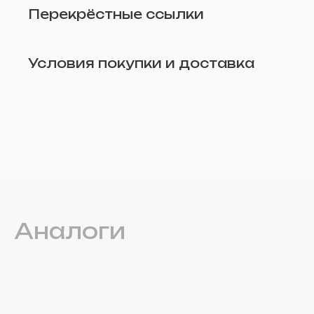
Перекрёстные ссылки
Условия покупки и доставка
Удалить
Аналоги
Прикрепите фото (по желанию)
Отправить