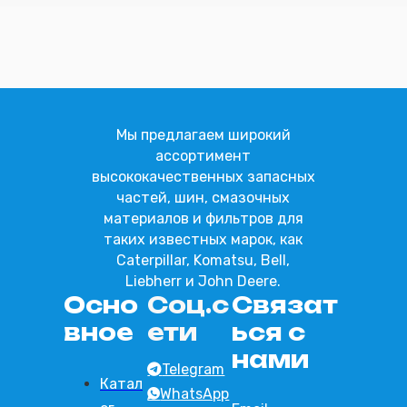
Отправить
Мы предлагаем широкий
ассортимент
высококачественных запасных
частей, шин, смазочных
материалов и фильтров для
таких известных марок, как
Caterpillar, Komatsu, Bell,
Liebherr и John Deere.
Осно
Соц.с
Связат
вное
ети
ься с
нами
Telegram
Катал
WhatsApp