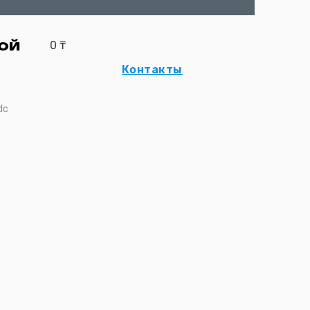
ой
0
₸
Контакты
dc