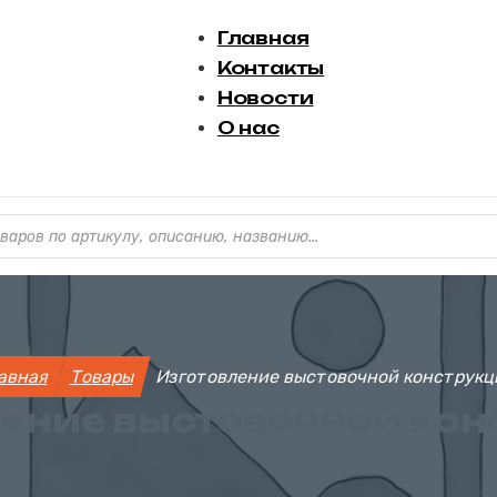
Главная
Контакты
Новости
О нас
варов
авная
Товары
Изготовление выстовочной конструк
ение выстовочной ко