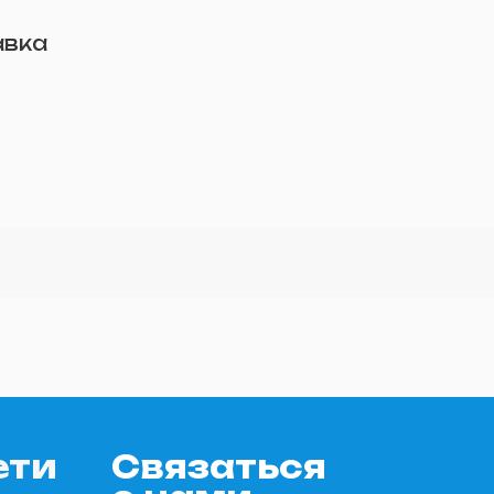
авка
ети
Связаться