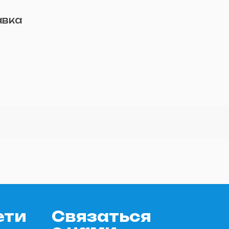
авка
ети
Связаться