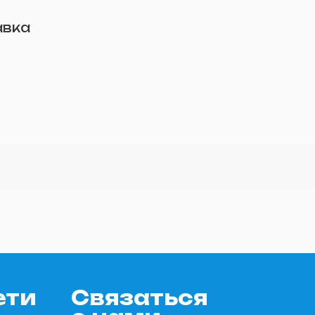
авка
ети
Связаться