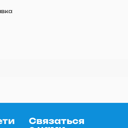
авка
ети
Связаться