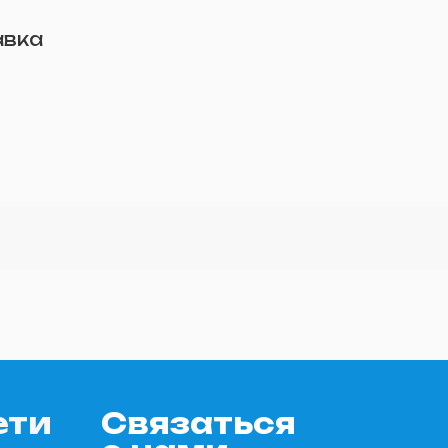
авка
ети
Связаться