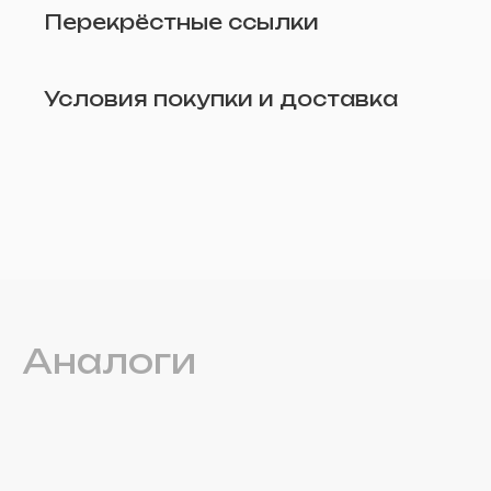
Перекрёстные ссылки
Условия покупки и доставка
Удалить
Аналоги
Прикрепите фото (по желанию)
Отправить