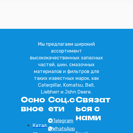
Отправить
Мы предлагаем широкий
ассортимент
высококачественных запасных
частей, шин, смазочных
материалов и фильтров для
таких известных марок, как
Caterpillar, Komatsu, Bell,
Liebherr и John Deere.
Осно
Соц.с
Связат
вное
ети
ься с
нами
Telegram
Катал
WhatsApp